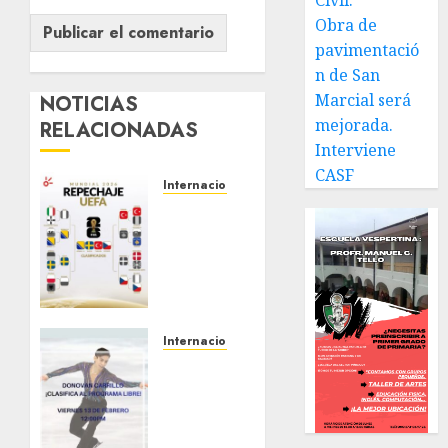
Civil.
Obra de
pavimentació
n de San
Marcial será
NOTICIAS
mejorada.
RELACIONADAS
Interviene
CASF
Internacional
¡LOS
ÚLTIMOS
BOLETOS
EUROPEOS
ESTÁN
LISTOS!
⚽
🔥
Internacional
A la
MARZO 31,
final
2026
Donovan
0
Carrillo