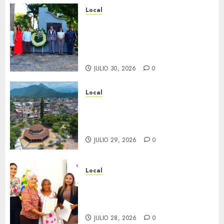
Local
Hoy recordamos el 129
aniversario del natalicio de
Don Antonio Ruiz Galindo,
benefactor de nuestra ciudad.
JULIO 30, 2026
0
Local
Lista la Exposición “Fortín a
través del tiempo”. Se
inaugura el 31 de julio.
JULIO 29, 2026
0
Local
Reciben actas de nacimiento
en ceremonia conmemorativa
del Registro Civil.
JULIO 28, 2026
0