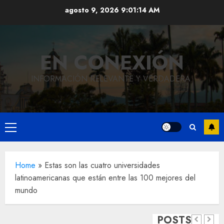
Saltar
agosto 9, 2026
9:01:15 AM
al
contenido
EN CONEXIÓN
INFORMACIÓN RELEVANTE Y VERDADERA.
Local
Menú
Hoy
principal
recordam
el 129
Local
Home
»
Estas son las cuatro universidades
latinoamericanas que están entre las 100 mejores del
Reviven
aniversar
mundo
la
del
Local
Obra
historia
natalicio
POSTS