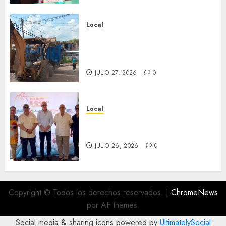
Local
Obra de pavimentación de San
Marcial será mejorada.
Interviene CASF
JULIO 27, 2026
0
Local
Incentivan gastronomía y
convivencia en Fortín
JULIO 26, 2026
0
Copyright © Todos los derechos reservados.
|
ChromeNews
por AF themes.
Social media & sharing icons powered by
UltimatelySocial