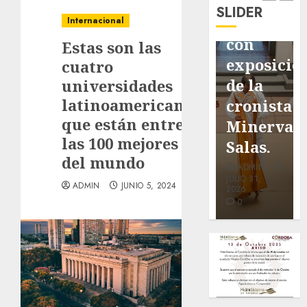
de
de
de Don
SLIDER
pavimentación
Fortín,
Antonio
Internacional
de San
con
Ruiz
Estas son las
Marcial
exposición
Galindo,
cuatro
será
de la
benefacto
universidades
latinoamericanas
mejorada.
cronista
de
que están entre
Interviene
Minerva
nuestra
las 100 mejores
CASF
Salas.
ciudad.
del mundo
ADMIN
ADMIN
ADMIN
JULIO 27,
JULIO 31,
JULIO 30,
ADMIN
JUNIO 5, 2024
2026
2026
2026
0
0
0