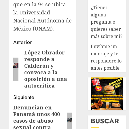
que en la 94 se ubica
¿Tienes
la Universidad
alguna
Nacional Autónoma de
pregunta o
México (UNAM).
quieres saber
más sobre mí?
Navegación
Anterior
Envíame un
de
López Obrador
Entrada
mensaje y te
responde a
anterior:
responderé lo
entradas
Calderón y
antes posible.
convoca a la
oposición a una
autocrítica
Siguiente
Denuncian en
Siguiente
Panamá unos 400
entrada:
BUSCAR
casos de abuso
sexual contra