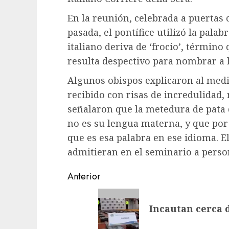
En la reunión, celebrada a puertas 
pasada, el pontífice utilizó la palab
italiano deriva de ‘frocio’, términ
resulta despectivo para nombrar a 
Algunos obispos explicaron al medi
recibido con risas de incredulidad
señalaron que la metedura de pata d
no es su lengua materna, y que por 
que es esa palabra en ese idioma. E
admitieran en el seminario a pers
Navegación
Anterior
de
Entrada
Incautan cerca 
anterior:
entradas