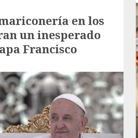
mariconería en los
tran un inesperado
apa Francisco
Local
rá
Reviven la historia de Fortín, con exposición
de la cronista Minerva Salas.
ADMIN
JULIO 31, 2026
0