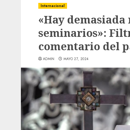
Internacional
«Hay demasiada 
seminarios»: Fil
comentario del p
ADMIN
MAYO 27, 2024
Local
Obra de pavimentación de San Marcial se
mejorada. Interviene CASF
ADMIN
JULIO 27, 2026
0