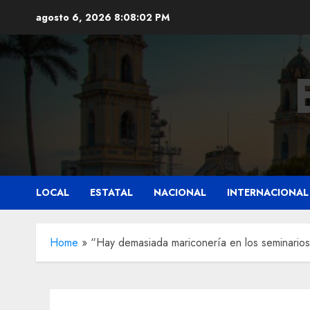
Saltar
agosto 6, 2026
8:08:04 PM
al
contenido
LOCAL
ESTATAL
NACIONAL
INTERNACIONAL
Home
»
“Hay demasiada mariconería en los seminarios”