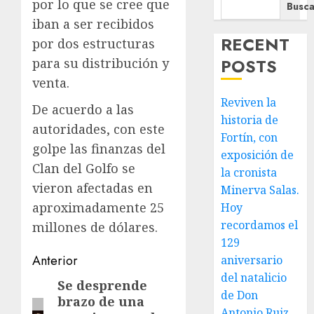
por lo que se cree que
Busca
iban a ser recibidos
RECENT
por dos estructuras
POSTS
para su distribución y
venta.
Reviven la
De acuerdo a las
historia de
autoridades, con este
Fortín, con
golpe las finanzas del
exposición de
Clan del Golfo se
la cronista
vieron afectadas en
Minerva Salas.
aproximadamente 25
Hoy
recordamos el
millones de dólares.
129
Navegación
Anterior
aniversario
del natalicio
de
Se desprende
Entrada
de Don
brazo de una
anterior:
entradas
Antonio Ruiz