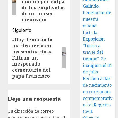
momia por culpa
Galindo,
de los empleados
benefactor de
de un museo
mexicano
nuestra
ciudad.
Siguiente
Lista la
Exposición
«Hay demasiada
Siguiente
mariconería en
“Fortín a
entrada:
los seminarios»:
través del
Filtran un
tiempo”. Se
inesperado
inaugura el 31
comentario del
de julio.
papa Francisco
Reciben actas
de nacimiento
en ceremonia
Deja una respuesta
conmemorativ
a del Registro
Tu dirección de correo
Civil.
electrónico no será publicada.