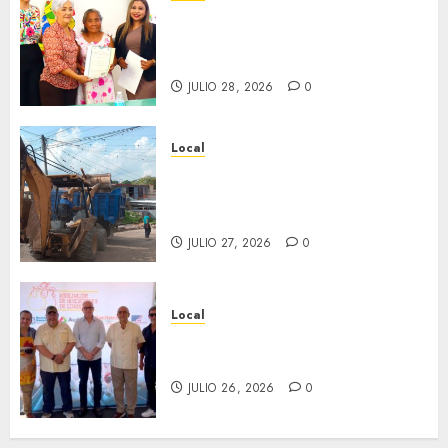
Reciben actas de nacimiento
en ceremonia conmemorativa
del Registro Civil.
JULIO 28, 2026
0
Local
Obra de pavimentación de San
Marcial será mejorada.
Interviene CASF
JULIO 27, 2026
0
Local
Incentivan gastronomía y
convivencia en Fortín
JULIO 26, 2026
0