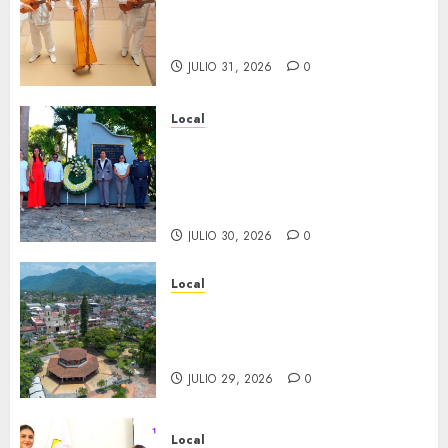
con exposición de la cronista
Minerva Salas.
JULIO 31, 2026
0
Local
Hoy recordamos el 129
aniversario del natalicio de
Don Antonio Ruiz Galindo,
benefactor de nuestra ciudad.
JULIO 30, 2026
0
Local
Lista la Exposición “Fortín a
través del tiempo”. Se
inaugura el 31 de julio.
JULIO 29, 2026
0
Local