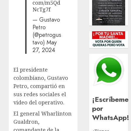
com/m5Qd
NcTg7f
— Gustavo
Petro
(@petrogus
tavo)
May
27, 2024
El presidente
colombiano, Gustavo
Petro, compartió en
sus redes sociales el
¡Escríbeme
video del operativo.
por
El general Wharlinton
WhatsApp!
Gualdron,
comandante de la