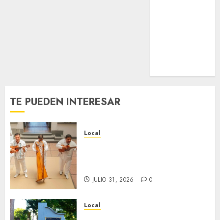
Nacional
Internacional
Cultura
Policiaca
Última Hora
Obituario
TE PUEDEN INTERESAR
Local
Reviven la historia de Fortín,
con exposición de la cronista
Minerva Salas.
JULIO 31, 2026
0
Local
Hoy recordamos el 129