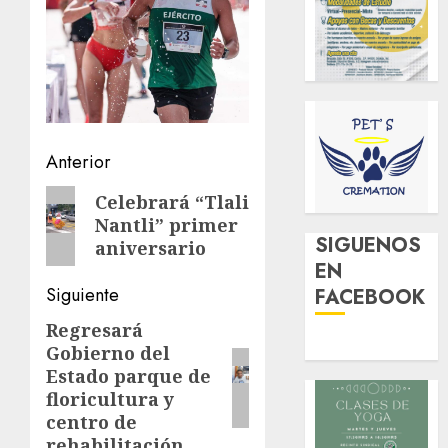
Navegación
Anterior
de
Entrada
Celebrará “Tlali
Nantli” primer
anterior:
entradas
SIGUENOS
aniversario
EN
Siguiente
FACEBOOK
Regresará
Siguiente
Gobierno del
entrada:
Estado parque de
floricultura y
centro de
rehabilitación