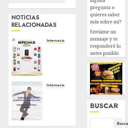
alguna
pregunta o
quieres saber
NOTICIAS
más sobre mí?
RELACIONADAS
Envíame un
mensaje y te
Internacional
responderé lo
¡LOS
antes posible.
ÚLTIMOS
BOLETOS
EUROPEOS
ESTÁN
LISTOS!
⚽
🔥
Internacional
A la
MARZO 31,
final
2026
BUSCAR
Donovan
0
Carrillo
en
Juegos
Busca