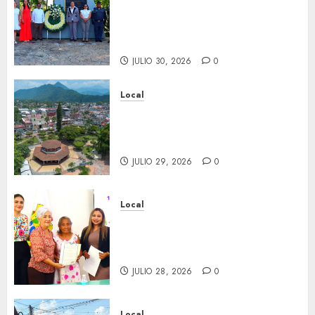
aniversario del natalicio de
Don Antonio Ruiz Galindo,
benefactor de nuestra ciudad.
JULIO 30, 2026
0
Local
Lista la Exposición “Fortín a
través del tiempo”. Se
inaugura el 31 de julio.
JULIO 29, 2026
0
Local
Reciben actas de nacimiento
en ceremonia conmemorativa
del Registro Civil.
JULIO 28, 2026
0
Local