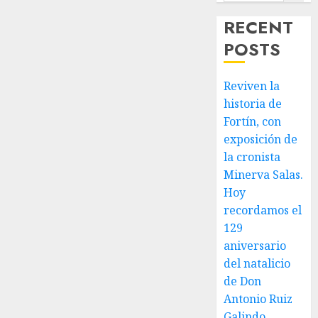
Olímpicos
de
RECENT
Invierno
POSTS
2026
FEBRERO
Reviven la
10, 2026
historia de
0
Fortín, con
exposición de
la cronista
Minerva Salas.
Hoy
recordamos el
129
aniversario
del natalicio
de Don
Antonio Ruiz
Galindo,