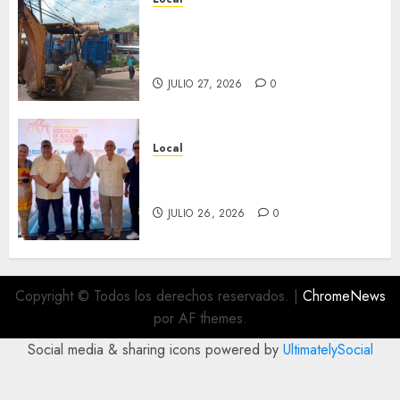
Obra de pavimentación de San
Marcial será mejorada.
Interviene CASF
JULIO 27, 2026
0
Local
Incentivan gastronomía y
convivencia en Fortín
JULIO 26, 2026
0
Copyright © Todos los derechos reservados.
|
ChromeNews
por AF themes.
Social media & sharing icons powered by
UltimatelySocial