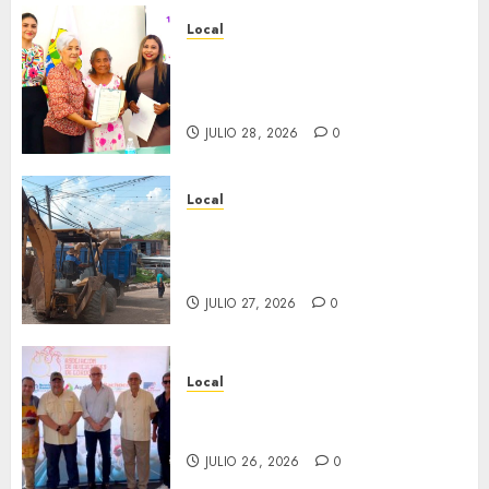
Local
Reciben actas de nacimiento
en ceremonia conmemorativa
del Registro Civil.
JULIO 28, 2026
0
Local
Obra de pavimentación de San
Marcial será mejorada.
Interviene CASF
JULIO 27, 2026
0
Local
Incentivan gastronomía y
convivencia en Fortín
JULIO 26, 2026
0