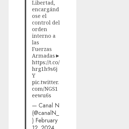
Libertad,
encargánd
ose el
control del
orden
interno a
las
Fuerzas
Armadas►
https://t.co/
hrg1h9s6j
Y
pic.twitter.
com/NGS1
eewu6s
— Canal N
(@canalN_
)
February
12, 2024