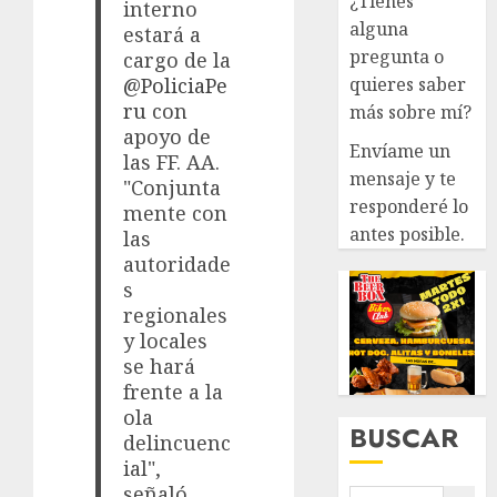
¿Tienes
interno
alguna
estará a
pregunta o
cargo de la
quieres saber
@PoliciaPe
ru
con
más sobre mí?
apoyo de
Envíame un
las FF. AA.
mensaje y te
"Conjunta
responderé lo
mente con
antes posible.
las
autoridade
s
regionales
y locales
se hará
frente a la
ola
BUSCAR
delincuenc
ial",
señaló.