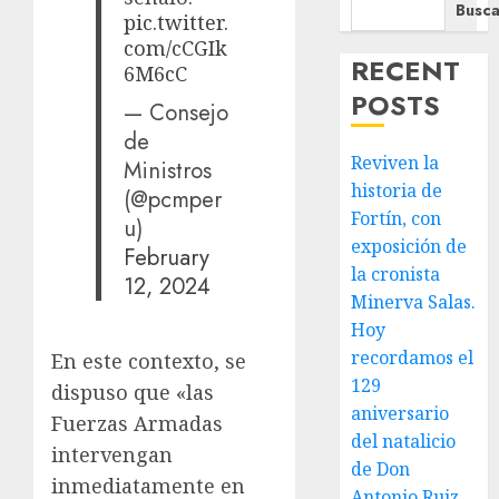
Busca
pic.twitter.
com/cCGIk
RECENT
6M6cC
POSTS
— Consejo
de
Reviven la
Ministros
historia de
(@pcmper
Fortín, con
u)
exposición de
February
la cronista
12, 2024
Minerva Salas.
Hoy
recordamos el
En este contexto, se
129
dispuso que «las
aniversario
Fuerzas Armadas
del natalicio
intervengan
de Don
inmediatamente en
Antonio Ruiz