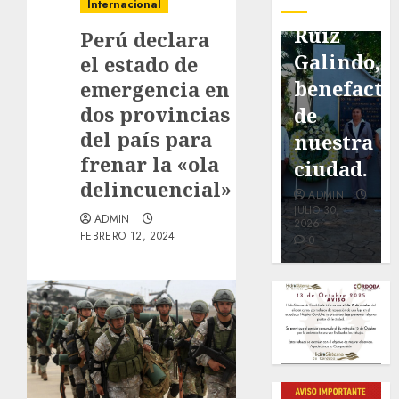
pavimentación
Fortín,
Antonio
Internacional
de San
con
Ruiz
Perú declara
Marcial
exposición
Galindo,
el estado de
será
de la
benefacto
emergencia en
dos provincias
mejorada.
cronista
de
del país para
Interviene
Minerva
nuestra
frenar la «ola
CASF
Salas.
ciudad.
delincuencial»
ADMIN
ADMIN
ADMIN
JULIO 27,
JULIO 31,
JULIO 30,
ADMIN
2026
2026
2026
FEBRERO 12, 2024
0
0
0