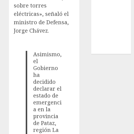
sobre torres
Estatal
Nacional
eléctricas», señaló el
Internacional
ministro de Defensa,
Cultura
Jorge Chávez.
Policiaca
Última Hora
Obituario
Asimismo,
el
Gobierno
ha
decidido
declarar el
estado de
emergenci
a en la
provincia
de Pataz,
región La