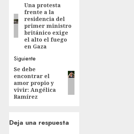
de
Una protesta
Entrada
frente a la
anterior:
entradas
residencia del
primer ministro
británico exige
el alto el fuego
en Gaza
Siguiente
Se debe
Siguiente
encontrar el
entrada:
amor propio y
vivir: Angélica
Ramírez
Deja una respuesta