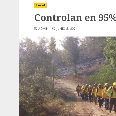
Local
Controlan en 95%
ADMIN
JUNIO 5, 2024
Local
Obra de pavimentación de San Marcial se
mejorada. Interviene CASF
ADMIN
JULIO 27, 2026
0