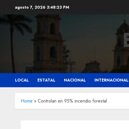
Saltar
agosto 7, 2026
3:48:24 PM
al
contenido
LOCAL
ESTATAL
NACIONAL
INTERNACIONAL
Home
»
Controlan en 95% incendio forestal