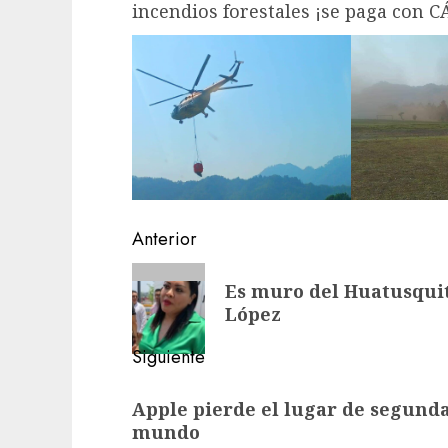
incendios forestales ¡se paga con 
Navegación
Anterior
de
Entrada
Es muro del Huatusquito
anterior:
entradas
López
Siguiente
Siguiente
Apple pierde el lugar de segund
entrada:
mundo