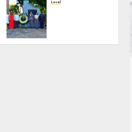
Local
Hoy recordamos el 129
aniversario del natalicio
de Don Antonio Ruiz
Galindo, benefactor de
nuestra ciudad.
JULIO 30, 2026
0