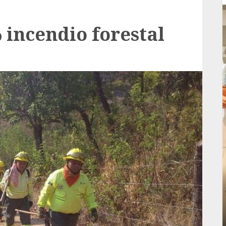
 incendio forestal
Local
rá
Reviven la historia de Fortín, con exposición
de la cronista Minerva Salas.
ADMIN
JULIO 31, 2026
0