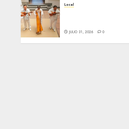
Local
Reviven la historia de
Fortín, con exposición de
la cronista Minerva Salas.
JULIO 31, 2026
0