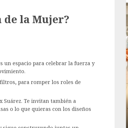
a de la Mujer?
 un espacio para celebrar la fuerza y
ovimiento.
filtros, para romper los roles de
x Suárez. Te invitan también a
Local
lsas o lo que quieras con los diseños
rá
Reviven la historia de Fortín, con exposición
de la cronista Minerva Salas.
ADMIN
JULIO 31, 2026
0
y sigue construyendo juntas un