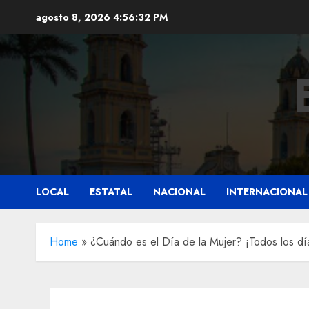
Saltar
agosto 8, 2026
4:56:34 PM
al
contenido
LOCAL
ESTATAL
NACIONAL
INTERNACIONAL
Home
»
¿Cuándo es el Día de la Mujer? ¡Todos los dí