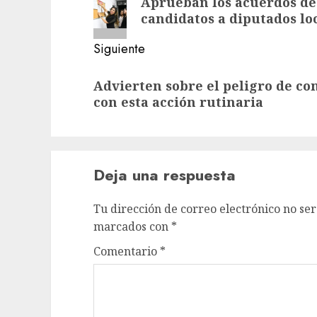
Aprueban los acuerdos de
anterior:
entradas
candidatos a diputados lo
Siguiente
Siguiente
Advierten sobre el peligro de c
entrada:
con esta acción rutinaria
Deja una respuesta
Tu dirección de correo electrónico no ser
marcados con
*
Comentario
*