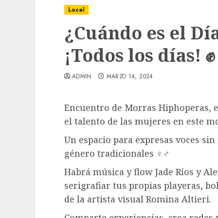
Local
¿Cuándo es el Dí
¡Todos los días! ✊
ADMIN
MARZO 14, 2024
Encuentro de Morras Hiphoperas, es
el talento de las mujeres en este m
Un espacio para expresas voces sin 
género tradicionales ♀️‍♂️
Habrá música y flow Jade Ríos y Ale
Local
serigrafiar tus propias playeras, bo
Obra de pavimentación de San Marcial se
mejorada. Interviene CASF
de la artista visual Romina Altieri.
ADMIN
JULIO 27, 2026
0
Comparte experiencias, crea redes 