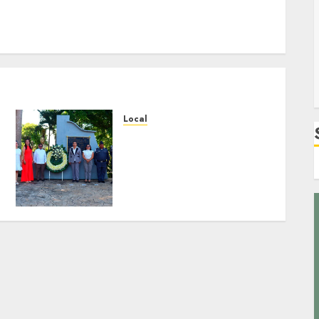
Local
Hoy recordamos el 129
aniversario del natalicio
de Don Antonio Ruiz
Galindo, benefactor de
nuestra ciudad.
JULIO 30, 2026
0