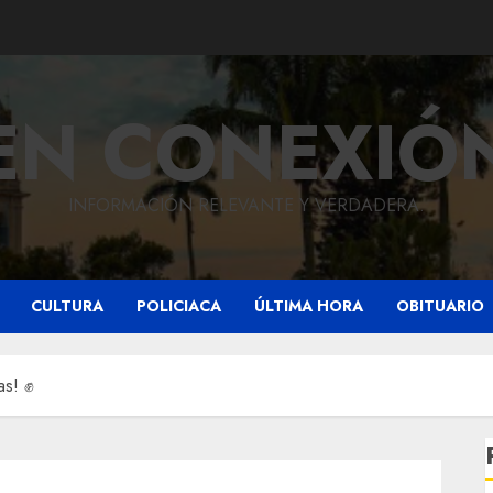
EN CONEXIÓ
INFORMACIÓN RELEVANTE Y VERDADERA.
CULTURA
POLICIACA
ÚLTIMA HORA
OBITUARIO
as! ✊