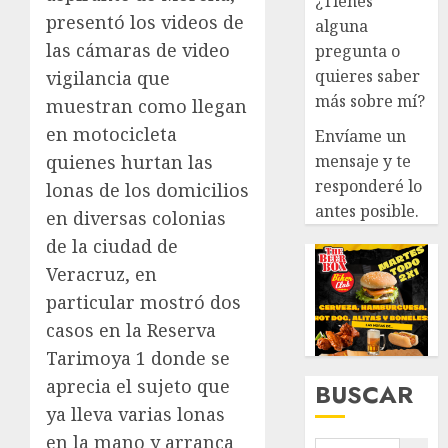
¿Tienes
presentó los videos de
alguna
las cámaras de video
pregunta o
quieres saber
vigilancia que
más sobre mí?
muestran como llegan
en motocicleta
Envíame un
mensaje y te
quienes hurtan las
responderé lo
lonas de los domicilios
antes posible.
en diversas colonias
de la ciudad de
Veracruz, en
particular mostró dos
casos en la Reserva
Tarimoya 1 donde se
aprecia el sujeto que
BUSCAR
ya lleva varias lonas
en la mano y arranca