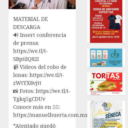
MATERIAL DE
DESCARGA
🔊 Insert conferencia
de prensa:
https://we.tl/t-
SBptiIQ82I
📹 Videos del robo de
lonas: https://we.tl/t-
zWtYX8vjtt
📸 Fotos: https://we.tl/t-
Ygkq5gCDUv
Conoce más en 👉🏼:
https://manuelhuerta.com.mx/
*Atentado quedó