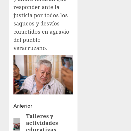
responder ante la
justicia por todos los
saqueos y desvíos
cometidos en agravio
del pueblo
veracruzano.
Navegación
Anterior
de
Talleres y
Entrada
actividades
anterior:
entradas
educativas,