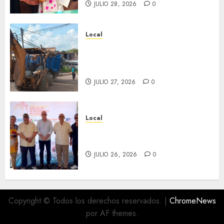
JULIO 28, 2026
0
Local
Obra de pavimentación de San
Marcial será mejorada.
Interviene CASF
JULIO 27, 2026
0
Local
Incentivan gastronomía y
convivencia en Fortín
JULIO 26, 2026
0
Copyright © Todos los derechos reservados.
|
ChromeNews
por AF themes.