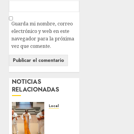
Guarda mi nombre, correo
electrónico y web en este
navegador para la próxima
vez que comente.
NOTICIAS
RELACIONADAS
Local
Reviven
la
historia
de