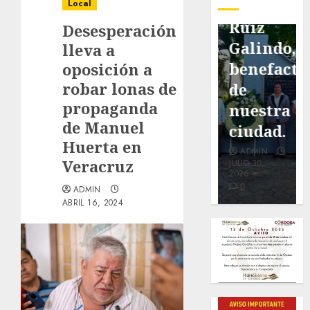
pavimentación
Fortín,
Antonio
Local
de San
con
Ruiz
Desesperación
Marcial
exposición
Galindo,
lleva a
será
de la
benefacto
oposición a
robar lonas de
mejorada.
cronista
de
propaganda
Interviene
Minerva
nuestra
de Manuel
CASF
Salas.
ciudad.
Huerta en
ADMIN
ADMIN
ADMIN
Veracruz
JULIO 27,
JULIO 31,
JULIO 30,
2026
2026
2026
0
0
0
ADMIN
ABRIL 16, 2024