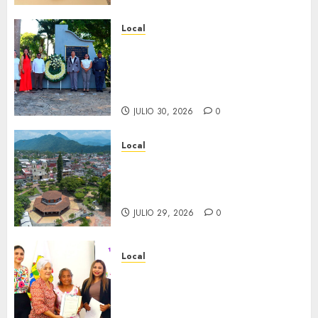
0
Local
Hoy recordamos el 129
aniversario del natalicio de
Don Antonio Ruiz Galindo,
benefactor de nuestra ciudad.
JULIO 30, 2026
0
Local
Lista la Exposición “Fortín a
través del tiempo”. Se
inaugura el 31 de julio.
JULIO 29, 2026
0
Local
Reciben actas de nacimiento
en ceremonia conmemorativa
del Registro Civil.