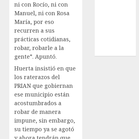
ni con Rocío, ni con
Estatal
Manuel, ni con Rosa
Nacional
Internacional
María, por eso
Cultura
recurren a sus
Policiaca
prácticas cotidianas,
Última Hora
robar, robarle a la
Obituario
gente”. Apuntó.
Huerta insistió en que
los raterazos del
PRIAN que gobiernan
ese municipio están
acostumbrados a
robar de manera
impune, sin embargo,
su tiempo ya se agotó
y ahora tendrán que