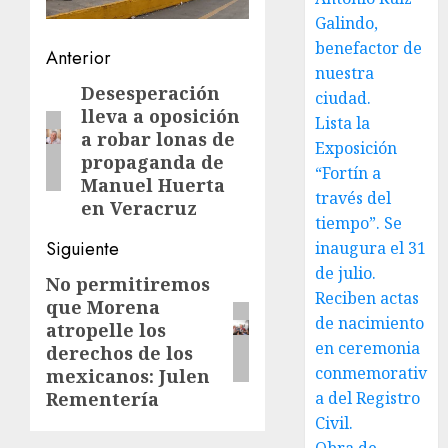
Galindo,
benefactor de
Navegación
Anterior
nuestra
de
Desesperación
Entrada
ciudad.
lleva a oposición
anterior:
entradas
Lista la
a robar lonas de
Exposición
propaganda de
“Fortín a
Manuel Huerta
través del
en Veracruz
tiempo”. Se
Siguiente
inaugura el 31
de julio.
No permitiremos
Siguiente
Reciben actas
que Morena
entrada:
de nacimiento
atropelle los
en ceremonia
derechos de los
conmemorativ
mexicanos: Julen
Rementería
a del Registro
Civil.