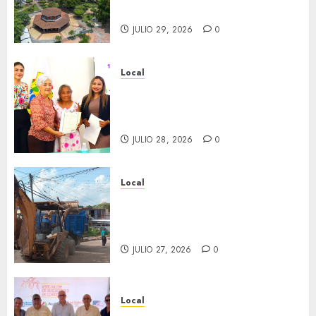
inaugura el 31 de julio.
JULIO 29, 2026
0
Local
Reciben actas de nacimiento
en ceremonia conmemorativa
del Registro Civil.
JULIO 28, 2026
0
Local
Obra de pavimentación de San
Marcial será mejorada.
Interviene CASF
JULIO 27, 2026
0
Local