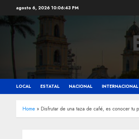
Saltar
agosto 6, 2026
10:06:45 PM
al
contenido
LOCAL
ESTATAL
NACIONAL
INTERNACIONAL
Home
»
Disfrutar de una taza de café, es conocer tu 