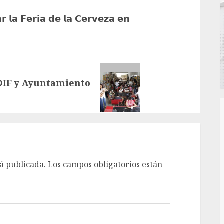
𝗿 𝗹𝗮 𝗙𝗲𝗿𝗶𝗮 𝗱𝗲 𝗹𝗮 𝗖𝗲𝗿𝘃𝗲𝘇𝗮 𝗲𝗻
DIF y Ayuntamiento
á publicada.
Los campos obligatorios están