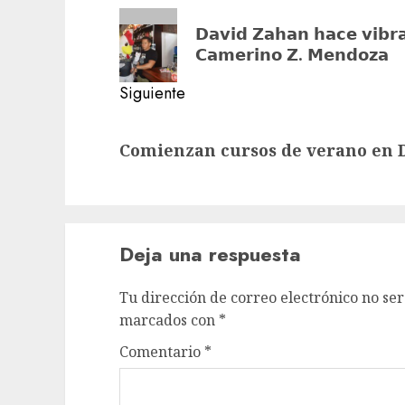
de
Entrada
𝗗𝗮𝘃𝗶𝗱 𝗭𝗮𝗵𝗮𝗻 𝗵𝗮𝗰𝗲 𝘃𝗶𝗯𝗿𝗮
anterior:
entradas
𝗖𝗮𝗺𝗲𝗿𝗶𝗻𝗼 𝗭. 𝗠𝗲𝗻𝗱𝗼𝘇𝗮
Siguiente
Siguiente
Comienzan cursos de verano en 
entrada:
Deja una respuesta
Tu dirección de correo electrónico no ser
marcados con
*
Comentario
*