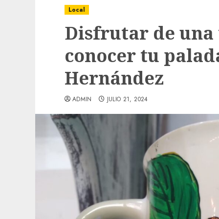
Local
Disfrutar de una 
conocer tu palad
Hernández
ADMIN
JULIO 21, 2024
Local
Obra de pavimentación de San Marcial se
mejorada. Interviene CASF
ADMIN
JULIO 27, 2026
0