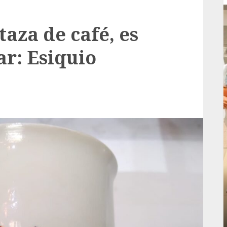
taza de café, es
ar: Esiquio
Local
rá
Reviven la historia de Fortín, con exposición
de la cronista Minerva Salas.
ADMIN
JULIO 31, 2026
0