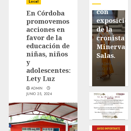
pavimentación
Fortín,
Antonio
Local
de San
con
Ruiz
En Córdoba
Marcial
exposición
Galindo,
promovemos
será
de la
benefacto
acciones en
favor de la
mejorada.
cronista
de
educación de
Interviene
Minerva
nuestra
niñas, niños
CASF
Salas.
ciudad.
y
ADMIN
ADMIN
ADMIN
adolescentes:
JULIO 27,
JULIO 31,
JULIO 30,
2026
2026
2026
Lety Luz
0
0
0
ADMIN
JUNIO 25, 2024