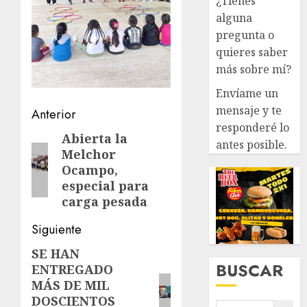
¿Tienes
alguna
pregunta o
quieres saber
más sobre mí?
Envíame un
mensaje y te
Navegación
Anterior
responderé lo
de
Abierta la
Entrada
antes posible.
Melchor
anterior:
entradas
Ocampo,
especial para
carga pesada
Siguiente
SE HAN
Siguiente
BUSCAR
ENTREGADO
entrada:
MÁS DE MIL
DOSCIENTOS