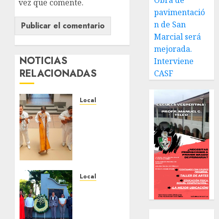
Obra de
vez que comente.
pavimentació
n de San
Marcial será
mejorada.
NOTICIAS
Interviene
RELACIONADAS
CASF
Local
Reviven
la
historia
de
Fortín,
con
exposición
Local
de la
Hoy
cronista
recordamos
Minerva
el 129
Local