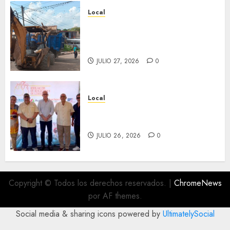
Local
Obra de pavimentación de San
Marcial será mejorada.
Interviene CASF
JULIO 27, 2026
0
Local
Incentivan gastronomía y
convivencia en Fortín
JULIO 26, 2026
0
Copyright © Todos los derechos reservados.
|
ChromeNews
por AF themes.
Social media & sharing icons powered by
UltimatelySocial