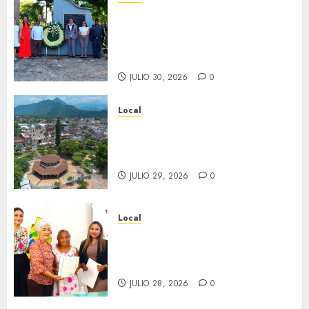
Hoy recordamos el 129
aniversario del natalicio de
Don Antonio Ruiz Galindo,
benefactor de nuestra ciudad.
JULIO 30, 2026
0
Local
Lista la Exposición “Fortín a
través del tiempo”. Se
inaugura el 31 de julio.
JULIO 29, 2026
0
Local
Reciben actas de nacimiento
en ceremonia conmemorativa
del Registro Civil.
JULIO 28, 2026
0