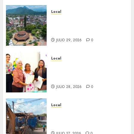
Local
Lista la Exposición “Fortín a
través del tiempo”. Se
inaugura el 31 de julio.
JULIO 29, 2026
0
Local
Reciben actas de nacimiento
en ceremonia conmemorativa
del Registro Civil.
JULIO 28, 2026
0
Local
Obra de pavimentación de San
Marcial será mejorada.
Interviene CASF
JULIO 27, 2026
0