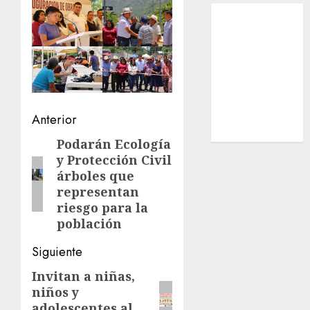
Local
Estatal
Nacional
Internacional
Cultura
Policiaca
Navegación
Última Hora
Anterior
Obituario
de
Podarán Ecología
Entrada
y Protección Civil
anterior:
entradas
árboles que
representan
riesgo para la
población
Siguiente
Invitan a niñas,
Siguiente
niños y
entrada:
adolescentes al