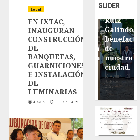
de
de
de Don
SLIDER
pavimentación
Fortín,
Antonio
Local
de San
con
Ruiz
EN IXTAC,
Marcial
exposición
Galindo,
INAUGURAN
será
de la
benefacto
CONSTRUCCIÓN
DE
mejorada.
cronista
de
BANQUETAS,
Interviene
Minerva
nuestra
GUARNICIONES
CASF
Salas.
ciudad.
E INSTALACIÓN
ADMIN
ADMIN
ADMIN
DE
JULIO 27,
JULIO 31,
JULIO 30,
2026
2026
2026
LUMINARIAS
0
0
0
ADMIN
JULIO 5, 2024