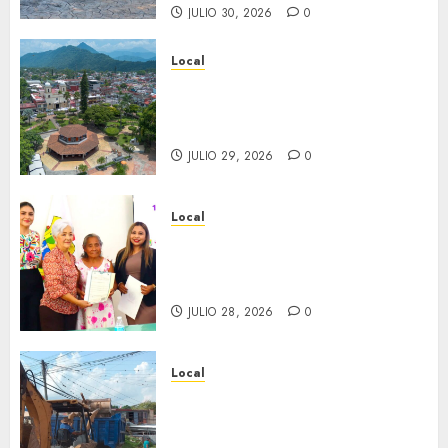
JULIO 30, 2026
0
Local
Lista la Exposición “Fortín a
través del tiempo”. Se
inaugura el 31 de julio.
JULIO 29, 2026
0
Local
Reciben actas de nacimiento
en ceremonia conmemorativa
del Registro Civil.
JULIO 28, 2026
0
Local
Obra de pavimentación de San
Marcial será mejorada.
Interviene CASF