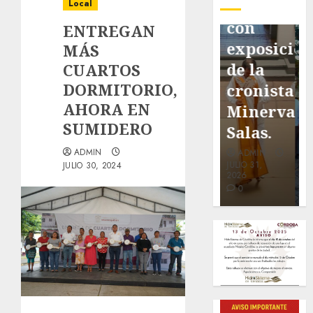
pavimentación
Fortín,
Antonio
Local
de San
con
Ruiz
ENTREGAN
Marcial
exposición
Galindo,
MÁS
será
de la
benefacto
CUARTOS
DORMITORIO,
mejorada.
cronista
de
AHORA EN
Interviene
Minerva
nuestra
SUMIDERO
CASF
Salas.
ciudad.
ADMIN
ADMIN
ADMIN
ADMIN
JULIO 27,
JULIO 31,
JULIO 30,
JULIO 30, 2024
2026
2026
2026
0
0
0