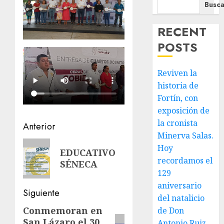
Busca
RECENT
POSTS
Reviven la
historia de
Fortín, con
exposición de
la cronista
Navegación
Anterior
Minerva Salas.
de
Entrada
Hoy
EDUCATIVO
anterior:
entradas
recordamos el
SÉNECA
129
aniversario
Siguiente
del natalicio
Conmemoran en
de Don
Siguiente
San Lázaro el 30
Antonio Ruiz