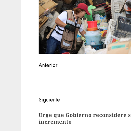
Navegación
Anterior
de
Entrada
anterior:
entradas
Siguiente
Siguiente
Urge que Gobierno reconsidere s
entrada:
incremento