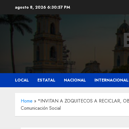
Saltar
agosto 8, 2026
6:30:59 PM
al
contenido
LOCAL
ESTATAL
NACIONAL
INTERNACIONAL
Home
»
*INVITAN A ZOQUITECOS A RECICLAR, OBTENI
Comunicación Social