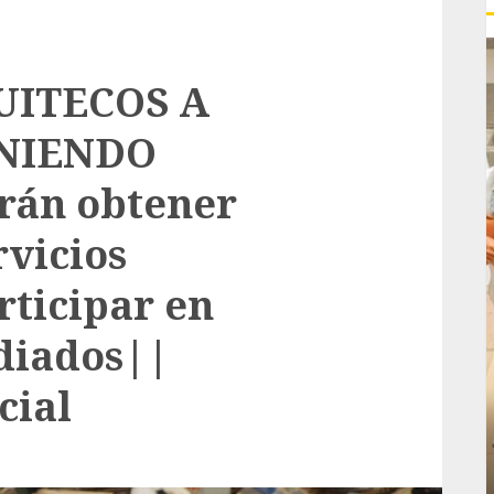
UITECOS A
ENIENDO
rán obtener
rvicios
rticipar en
diados||
cial
Local
rá
Reviven la historia de Fortín, con exposición
de la cronista Minerva Salas.