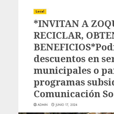
Local
*INVITAN A ZOQ
RECICLAR, OBT
BENEFICIOS*Pod
descuentos en se
municipales o pa
programas subsi
Comunicación So
Local
Obra de pavimentación de San Marcial se
ADMIN
JUNIO 17, 2024
mejorada. Interviene CASF