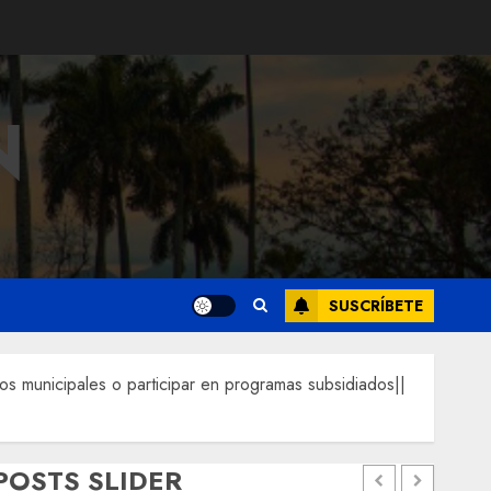
N
SUSCRÍBETE
icipales o participar en programas subsidiados||
POSTS SLIDER