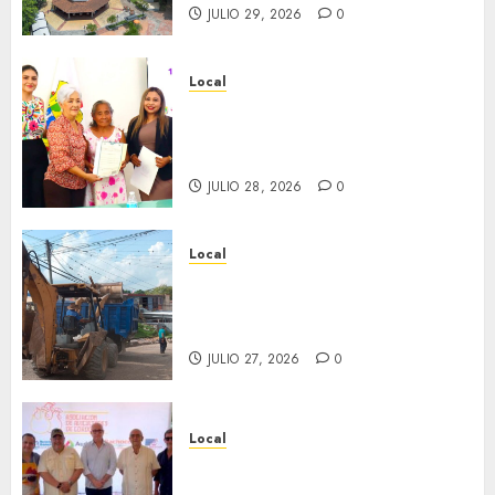
JULIO 29, 2026
0
Local
Reciben actas de nacimiento
en ceremonia conmemorativa
del Registro Civil.
JULIO 28, 2026
0
Local
Obra de pavimentación de San
Marcial será mejorada.
Interviene CASF
JULIO 27, 2026
0
Local
Incentivan gastronomía y
convivencia en Fortín