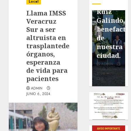
pavimentación
Fortín,
Antonio
Local
de San
con
Ruiz
Llama IMSS
Marcial
exposición
Galindo,
Veracruz
será
de la
benefacto
Sur a ser
altruista en
mejorada.
cronista
de
trasplantede
Interviene
Minerva
nuestra
órganos,
CASF
Salas.
ciudad.
esperanza
ADMIN
ADMIN
ADMIN
de vida para
JULIO 27,
JULIO 31,
JULIO 30,
2026
2026
2026
pacientes
0
0
0
ADMIN
JUNIO 6, 2024