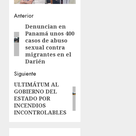
Navegación
Anterior
de
Denuncian en
Entrada
Panamá unos 400
anterior:
entradas
casos de abuso
sexual contra
migrantes en el
Darién
Siguiente
ULTIMÁTUM AL
Siguiente
GOBIERNO DEL
entrada:
ESTADO POR
INCENDIOS
INCONTROLABLES