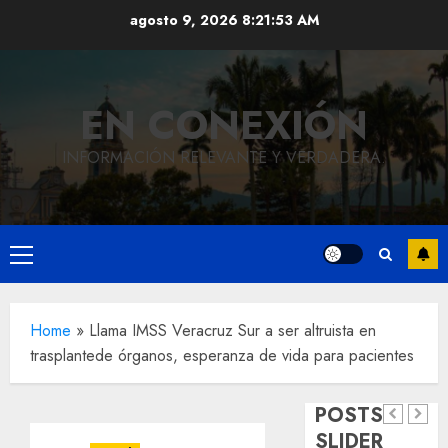
Saltar
agosto 9, 2026
8:21:54 AM
al
contenido
EN CONEXIÓN
INFORMACIÓN RELEVANTE Y VERDADERA.
Local
Hoy
Menú
recordam
principal
el 129
Local
Home
»
Llama IMSS Veracruz Sur a ser altruista en
Reviven
aniversar
trasplantede órganos, esperanza de vida para pacientes
la
del
Local
Obra
historia
natalicio
POSTS
de
de
de Don
SLIDER