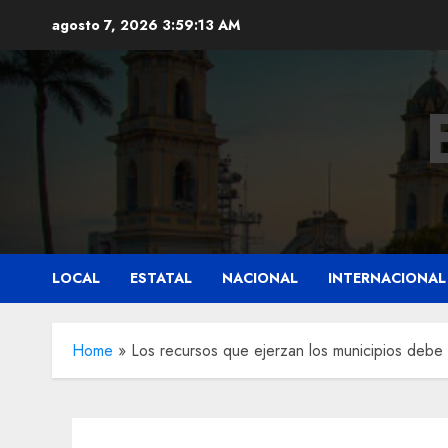
Saltar
agosto 7, 2026
3:59:16 AM
al
contenido
LOCAL
ESTATAL
NACIONAL
INTERNACIONAL
Home
»
Los recursos que ejerzan los municipios debe s