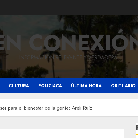
EN CONEXIÓ
INFORMACIÓN RELEVANTE Y VERDADERA.
CULTURA
POLICIACA
ÚLTIMA HORA
OBITUARIO
er para el bienestar de la gente: Areli Ruíz