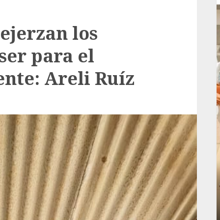
ejerzan los
ser para el
ente: Areli Ruíz
Local
rá
Reviven la historia de Fortín, con exposición
de la cronista Minerva Salas.
ADMIN
JULIO 31, 2026
0