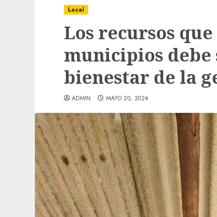
Local
Los recursos que 
municipios debe 
bienestar de la g
ADMIN
MAYO 20, 2024
Local
Obra de pavimentación de San Marcial se
mejorada. Interviene CASF
ADMIN
JULIO 27, 2026
0