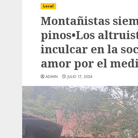
Local
Montañistas sie
pinos•Los altruis
inculcar en la so
amor por el med
ADMIN
JULIO 17, 2024
Local
Obra de pavimentación de San Marcial se
mejorada. Interviene CASF
ADMIN
JULIO 27, 2026
0