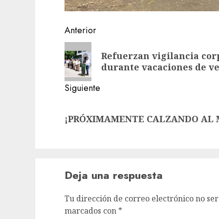
Navegación
Anterior
de
Entrada
Refuerzan vigilancia cor
anterior:
entradas
durante vacaciones de v
Siguiente
Siguiente
¡PRÓXIMAMENTE CALZANDO AL M
entrada:
Deja una respuesta
Tu dirección de correo electrónico no ser
marcados con
*