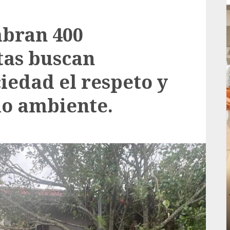
mbran 400
tas buscan
ciedad el respeto y
io ambiente.
Local
rá
Reviven la historia de Fortín, con exposición
de la cronista Minerva Salas.
ADMIN
JULIO 31, 2026
0