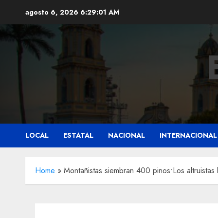
Saltar
agosto 6, 2026
6:29:03 AM
al
contenido
LOCAL
ESTATAL
NACIONAL
INTERNACIONAL
Home
»
Montañistas siembran 400 pinos•Los altruistas