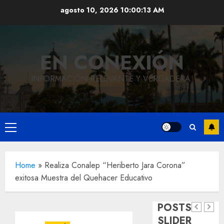
Saltar
agosto 10, 2026
10:00:14 AM
al
contenido
EN CONEXIÓN
INFORMACIÓN RELEVANTE Y VERDADERA.
Local
Hoy
Menú
recordam
principal
el 129
Local
Home
»
Realiza Conalep “Heriberto Jara Corona”
Reviven
aniversar
exitosa Muestra del Quehacer Educativo
la
del
Local
Obra
historia
natalicio
POSTS
de
de
de Don
SLIDER