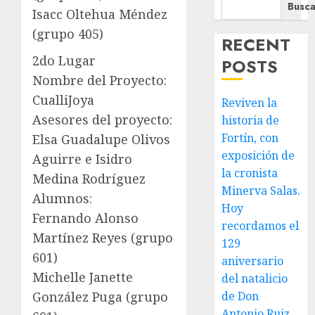
Busca
Isacc Oltehua Méndez
(grupo 405)
RECENT
2do Lugar
POSTS
Nombre del Proyecto:
CualliJoya
Reviven la
Asesores del proyecto:
historia de
Fortín, con
Elsa Guadalupe Olivos
exposición de
Aguirre e Isidro
la cronista
Medina Rodríguez
Minerva Salas.
Alumnos:
Hoy
Fernando Alonso
recordamos el
Martínez Reyes (grupo
129
601)
aniversario
Michelle Janette
del natalicio
de Don
González Puga (grupo
Antonio Ruiz