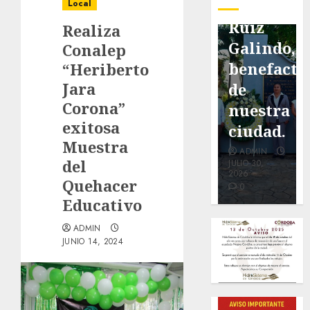
pavimentación
Fortín,
Antonio
Local
de San
con
Ruiz
Realiza
Marcial
exposición
Galindo,
Conalep
será
de la
benefacto
“Heriberto
Jara
mejorada.
cronista
de
Corona”
Interviene
Minerva
nuestra
exitosa
CASF
Salas.
ciudad.
Muestra
ADMIN
ADMIN
ADMIN
del
JULIO 27,
JULIO 31,
JULIO 30,
2026
2026
2026
Quehacer
0
0
0
Educativo
ADMIN
JUNIO 14, 2024