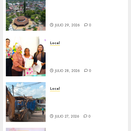
Lista la Exposición “Fortín a
través del tiempo”. Se
inaugura el 31 de julio.
JULIO 29, 2026
0
Local
Reciben actas de nacimiento
en ceremonia conmemorativa
del Registro Civil.
JULIO 28, 2026
0
Local
Obra de pavimentación de San
Marcial será mejorada.
Interviene CASF
JULIO 27, 2026
0