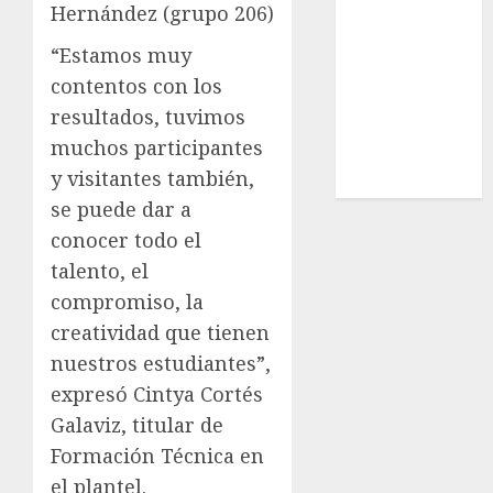
Hernández (grupo 206)
Estatal
Nacional
“Estamos muy
Internacional
contentos con los
Cultura
resultados, tuvimos
Policiaca
muchos participantes
Última Hora
y visitantes también,
Obituario
se puede dar a
conocer todo el
talento, el
compromiso, la
creatividad que tienen
nuestros estudiantes”,
expresó Cintya Cortés
Galaviz, titular de
Formación Técnica en
el plantel.