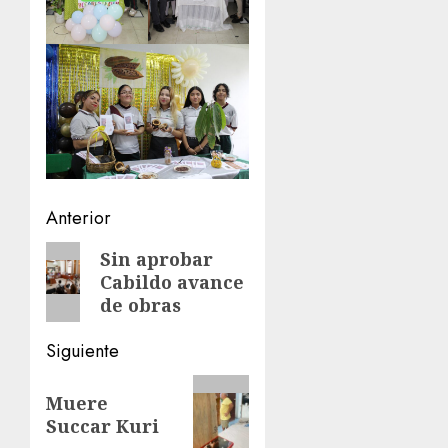
Navegación
Anterior
de
Entrada
Sin aprobar
Cabildo avance
anterior:
entradas
de obras
Siguiente
Siguiente
Muere
entrada:
Succar Kuri