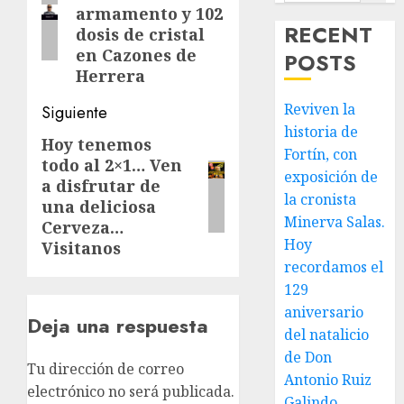
entradas
armamento y 102
RECENT
dosis de cristal
en Cazones de
POSTS
Herrera
Reviven la
Siguiente
historia de
Hoy tenemos
Siguiente
Fortín, con
todo al 2×1… Ven
entrada:
exposición de
a disfrutar de
la cronista
una deliciosa
Minerva Salas.
Cerveza…
Hoy
Visitanos
recordamos el
129
aniversario
Deja una respuesta
del natalicio
de Don
Tu dirección de correo
Antonio Ruiz
electrónico no será publicada.
Galindo,