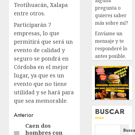
alguna
Teotihuacán, Xalapa
pregunta o
entre otros.
quieres saber
más sobre mí?
Participarán 7
empresas, lo que
Envíame un
mensaje y te
permitirá que será un
responderé lo
evento de calidad y
antes posible.
seguro se pondrá en
Córdoba en el mejor
lugar, ya que es un
evento que no tiene
utilidad y se hará para
que sea memorable.
BUSCAR
Navegación
Anterior
de
Caen dos
Entrada
Busca
hombres con
anterior: