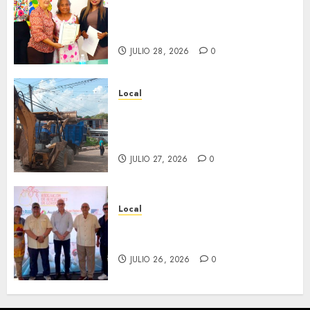
Reciben actas de nacimiento
en ceremonia conmemorativa
del Registro Civil.
JULIO 28, 2026
0
Local
Obra de pavimentación de San
Marcial será mejorada.
Interviene CASF
JULIO 27, 2026
0
Local
Incentivan gastronomía y
convivencia en Fortín
JULIO 26, 2026
0