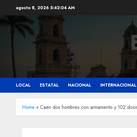
Saltar
agosto 8, 2026
5:42:06 AM
al
contenido
LOCAL
ESTATAL
NACIONAL
INTERNACIONAL
Home
»
Caen dos hombres con armamento y 102 dosis