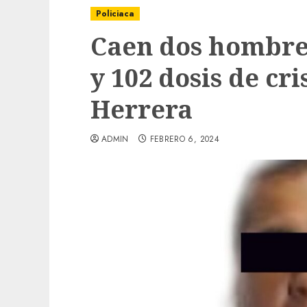
Policiaca
Caen dos hombr
y 102 dosis de cr
Herrera
ADMIN
FEBRERO 6, 2024
Local
Obra de pavimentación de San Marcial se
mejorada. Interviene CASF
ADMIN
JULIO 27, 2026
0