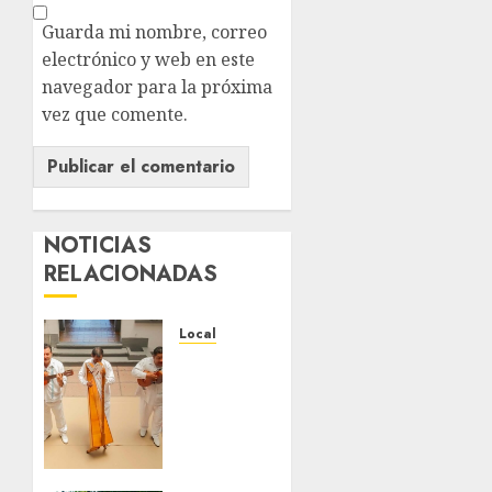
Guarda mi nombre, correo
electrónico y web en este
navegador para la próxima
vez que comente.
NOTICIAS
RELACIONADAS
Local
Reviven
la
historia
de
Fortín,
con