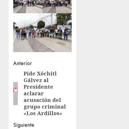
Navegación
Anterior
de
Pide Xóchitl
Entrada
Gálvez al
anterior:
entradas
Presidente
aclarar
acusación del
grupo criminal
«Los Ardillos»
Siguiente