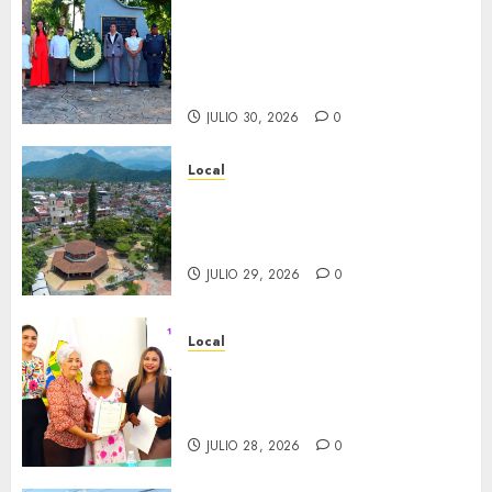
Hoy recordamos el 129
aniversario del natalicio de
Don Antonio Ruiz Galindo,
benefactor de nuestra ciudad.
JULIO 30, 2026
0
Local
Lista la Exposición “Fortín a
través del tiempo”. Se
inaugura el 31 de julio.
JULIO 29, 2026
0
Local
Reciben actas de nacimiento
en ceremonia conmemorativa
del Registro Civil.
JULIO 28, 2026
0