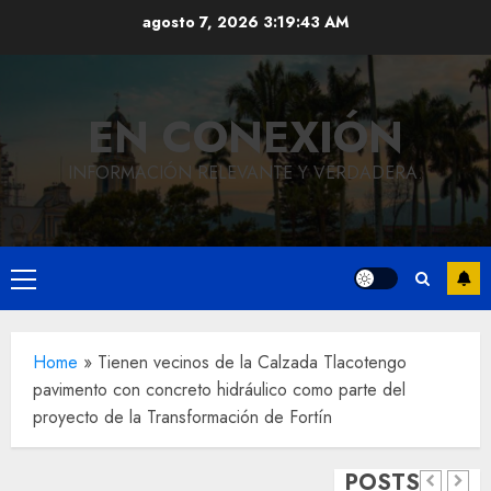
Saltar
agosto 7, 2026
3:19:44 AM
al
contenido
EN CONEXIÓN
INFORMACIÓN RELEVANTE Y VERDADERA.
Local
Menú
Hoy
principal
recordam
el 129
Local
Home
»
Tienen vecinos de la Calzada Tlacotengo
pavimento con concreto hidráulico como parte del
Reviven
aniversar
proyecto de la Transformación de Fortín
la
del
Local
Obra
historia
natalicio
POSTS