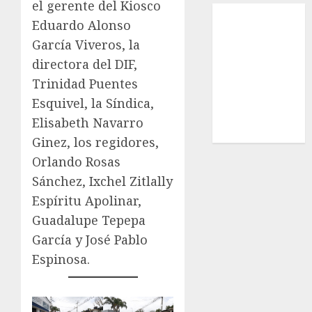
el gerente del Kiosco
Local
Eduardo Alonso
Estatal
García Viveros, la
Nacional
directora del DIF,
Internacional
Cultura
Trinidad Puentes
Policiaca
Esquivel, la Síndica,
Última Hora
Elisabeth Navarro
Obituario
Ginez, los regidores,
Orlando Rosas
Sánchez, Ixchel Zitlally
Espíritu Apolinar,
Guadalupe Tepepa
García y José Pablo
Espinosa.