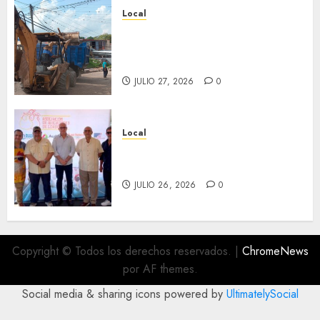
Local
Obra de pavimentación de San
Marcial será mejorada.
Interviene CASF
JULIO 27, 2026
0
Local
Incentivan gastronomía y
convivencia en Fortín
JULIO 26, 2026
0
Copyright © Todos los derechos reservados.
|
ChromeNews
por AF themes.
Social media & sharing icons powered by
UltimatelySocial