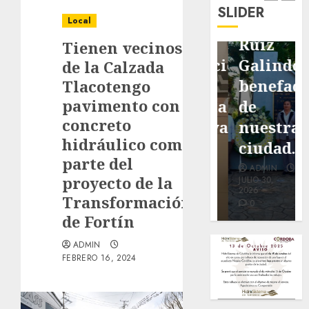
de
de
de Don
SLIDER
pavimentación
Fortín,
Antonio
Local
de San
con
Ruiz
Tienen vecinos
Marcial
exposición
Galindo,
de la Calzada
será
de la
benefacto
Tlacotengo
pavimento con
mejorada.
cronista
de
concreto
Interviene
Minerva
nuestra
hidráulico como
CASF
Salas.
ciudad.
parte del
ADMIN
ADMIN
ADMIN
proyecto de la
JULIO 27,
JULIO 31,
JULIO 30,
2026
2026
2026
Transformación
0
0
0
de Fortín
ADMIN
FEBRERO 16, 2024