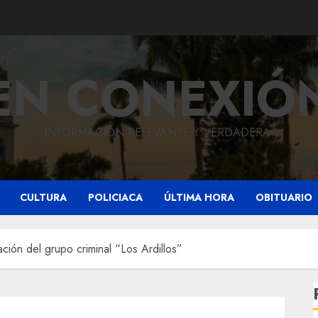
EN CONEXIÓ
INFORMACIÓN RELEVANTE Y VERDADERA.
CULTURA
POLICIACA
ÚLTIMA HORA
OBITUARIO
ación del grupo criminal “Los Ardillos”