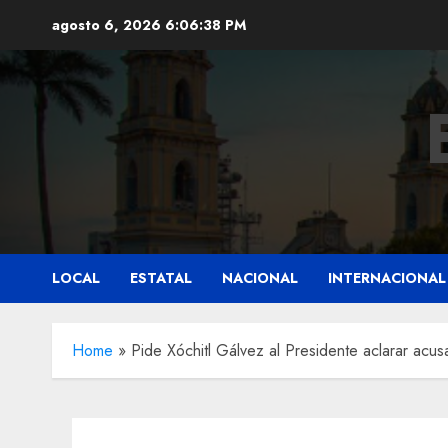
Saltar
agosto 6, 2026
6:06:39 PM
al
contenido
LOCAL
ESTATAL
NACIONAL
INTERNACIONAL
Home
»
Pide Xóchitl Gálvez al Presidente aclarar acus