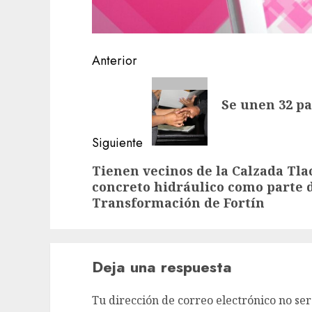
Navegación
Anterior
de
Entrada
Se unen 32 pa
anterior:
entradas
Siguiente
Siguiente
Tienen vecinos de la Calzada Tl
concreto hidráulico como parte d
entrada:
Transformación de Fortín
Deja una respuesta
Tu dirección de correo electrónico no ser