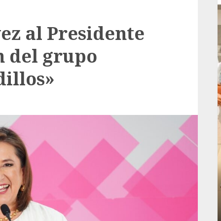
ez al Presidente
n del grupo
illos»
Local
rá
Reviven la historia de Fortín, con exposición
de la cronista Minerva Salas.
ADMIN
JULIO 31, 2026
0