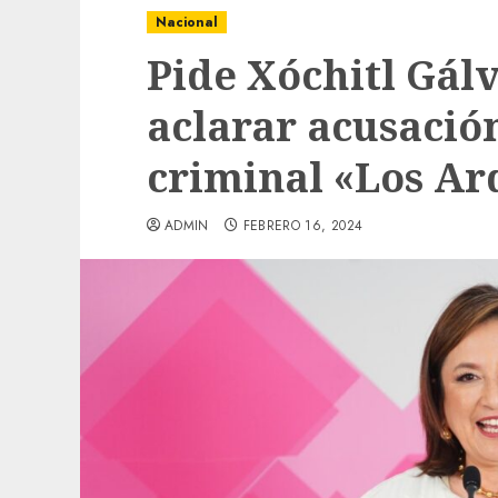
Nacional
Pide Xóchitl Gálv
aclarar acusació
criminal «Los Ard
ADMIN
FEBRERO 16, 2024
Local
Obra de pavimentación de San Marcial se
mejorada. Interviene CASF
ADMIN
JULIO 27, 2026
0