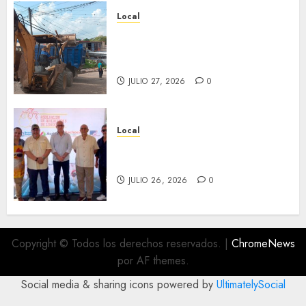
Local
Obra de pavimentación de San
Marcial será mejorada.
Interviene CASF
JULIO 27, 2026
0
Local
Incentivan gastronomía y
convivencia en Fortín
JULIO 26, 2026
0
Copyright © Todos los derechos reservados.
|
ChromeNews
por AF themes.
Social media & sharing icons powered by
UltimatelySocial