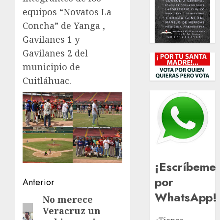
equipos “Novatos La
Concha” de Yanga ,
Gavilanes 1 y
Gavilanes 2 del
municipio de
Cuitláhuac.
¡Escríbeme
por
Navegación
Anterior
WhatsApp!
de
No merece
Entrada
Veracruz un
anterior:
entradas