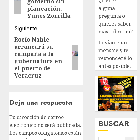
¿Tienes
gobierno sin
alguna
planeación:
Yunes Zorrilla
pregunta o
quieres saber
Siguiente
más sobre mí?
Rocío Nahle
Siguiente
Envíame un
arrancará su
entrada:
mensaje y te
campaña a la
responderé lo
gubernatura en
antes posible.
el puerto de
Veracruz
Deja una respuesta
Tu dirección de correo
BUSCAR
electrónico no será publicada.
Los campos obligatorios están