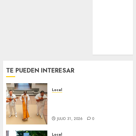
JULIO 30,
2026
Estatal
0
Nacional
Internacional
Cultura
Policiaca
Última Hora
Obituario
TE PUEDEN INTERESAR
Local
Reviven la historia de Fortín,
con exposición de la cronista
Minerva Salas.
JULIO 31, 2026
0
Local