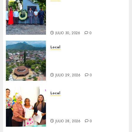
Hoy recordamos el 129
aniversario del natalicio de
Don Antonio Ruiz Galindo,
benefactor de nuestra ciudad.
JULIO 30, 2026
0
Local
Lista la Exposición “Fortín a
través del tiempo”. Se
inaugura el 31 de julio.
JULIO 29, 2026
0
Local
Reciben actas de nacimiento
en ceremonia conmemorativa
del Registro Civil.
JULIO 28, 2026
0