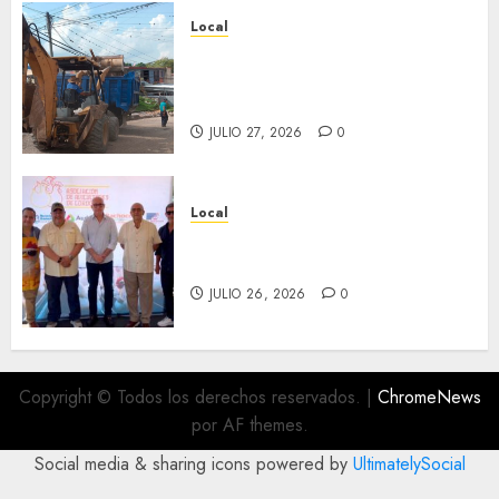
Local
Obra de pavimentación de San
Marcial será mejorada.
Interviene CASF
JULIO 27, 2026
0
Local
Incentivan gastronomía y
convivencia en Fortín
JULIO 26, 2026
0
Copyright © Todos los derechos reservados.
|
ChromeNews
por AF themes.
Social media & sharing icons powered by
UltimatelySocial