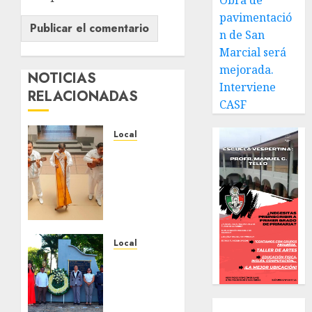
Obra de
pavimentació
n de San
Marcial será
mejorada.
NOTICIAS
Interviene
RELACIONADAS
CASF
Local
Reviven
la
historia
de
Fortín,
con
exposición
Local
de la
Hoy
cronista
recordamos
Minerva
el 129
Salas.
aniversario
Local