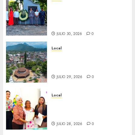
Hoy recordamos el 129
aniversario del natalicio de
Don Antonio Ruiz Galindo,
benefactor de nuestra ciudad.
JULIO 30, 2026
0
Local
Lista la Exposición “Fortín a
través del tiempo”. Se
inaugura el 31 de julio.
JULIO 29, 2026
0
Local
Reciben actas de nacimiento
en ceremonia conmemorativa
del Registro Civil.
JULIO 28, 2026
0