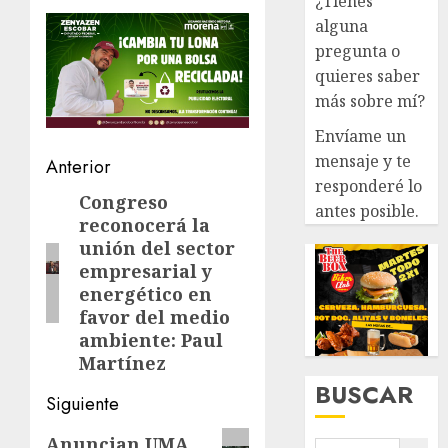
¿Tienes
alguna
pregunta o
quieres saber
más sobre mí?
Envíame un
mensaje y te
Navegación
Anterior
responderé lo
de
Congreso
Entrada
antes posible.
reconocerá la
anterior:
entradas
unión del sector
empresarial y
energético en
favor del medio
ambiente: Paul
Martínez
BUSCAR
Siguiente
Siguiente
Anuncian UMA