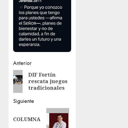
Navegación
Anterior
de
Entrada
DIF Fortín
rescata juegos
anterior:
entradas
tradicionales
Siguiente
Siguiente
COLUMNA
entrada: