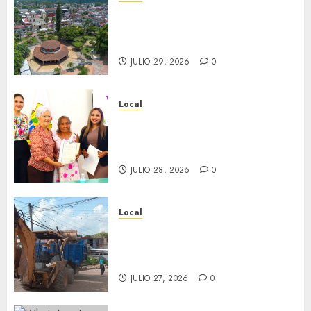
Lista la Exposición “Fortín a
través del tiempo”. Se
inaugura el 31 de julio.
JULIO 29, 2026
0
Local
Reciben actas de nacimiento
en ceremonia conmemorativa
del Registro Civil.
JULIO 28, 2026
0
Local
Obra de pavimentación de San
Marcial será mejorada.
Interviene CASF
JULIO 27, 2026
0