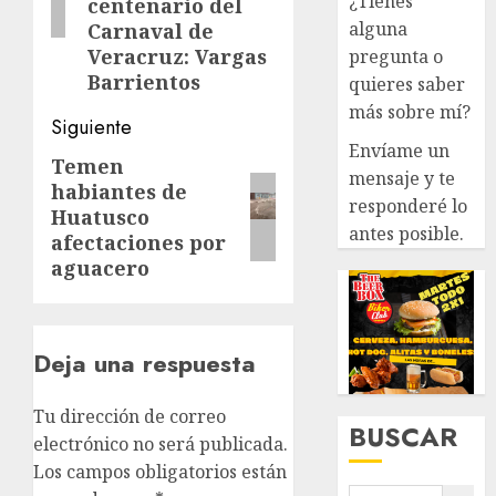
¿Tienes
centenario del
alguna
Carnaval de
Veracruz: Vargas
pregunta o
Barrientos
quieres saber
más sobre mí?
Siguiente
Envíame un
Temen
Siguiente
mensaje y te
habiantes de
entrada:
responderé lo
Huatusco
antes posible.
afectaciones por
aguacero
Deja una respuesta
Tu dirección de correo
BUSCAR
electrónico no será publicada.
Los campos obligatorios están