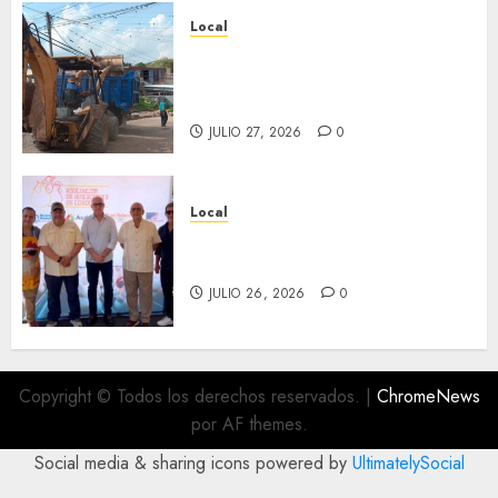
Local
Obra de pavimentación de San
Marcial será mejorada.
Interviene CASF
JULIO 27, 2026
0
Local
Incentivan gastronomía y
convivencia en Fortín
JULIO 26, 2026
0
Copyright © Todos los derechos reservados.
|
ChromeNews
por AF themes.
Social media & sharing icons powered by
UltimatelySocial