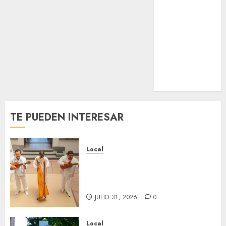
0
Estatal
Nacional
Internacional
Cultura
Policiaca
Última Hora
Obituario
TE PUEDEN INTERESAR
Local
Reviven la historia de Fortín,
con exposición de la cronista
Minerva Salas.
JULIO 31, 2026
0
Local