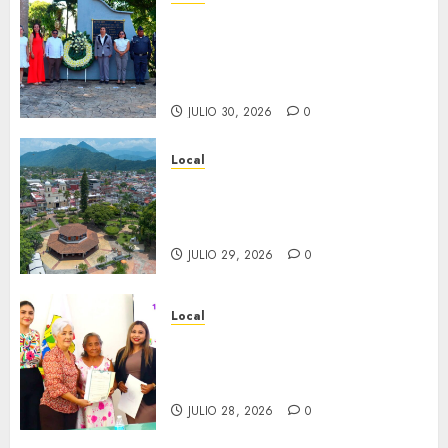
Hoy recordamos el 129
aniversario del natalicio de
Don Antonio Ruiz Galindo,
benefactor de nuestra ciudad.
JULIO 30, 2026
0
Local
Lista la Exposición “Fortín a
través del tiempo”. Se
inaugura el 31 de julio.
JULIO 29, 2026
0
Local
Reciben actas de nacimiento
en ceremonia conmemorativa
del Registro Civil.
JULIO 28, 2026
0