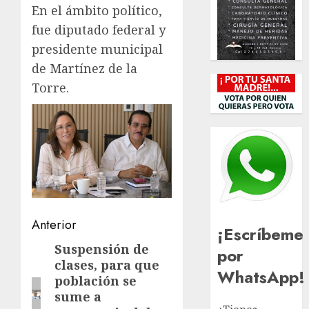
En el ámbito político,
fue diputado federal y
presidente municipal
de Martínez de la
Torre.
Navegación
Anterior
¡Escríbeme
de
Suspensión de
Entrada
por
clases, para que
anterior:
entradas
WhatsApp!
población se
sume a