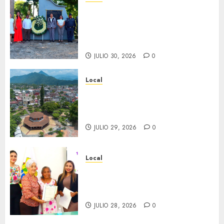
Hoy recordamos el 129
aniversario del natalicio de
Don Antonio Ruiz Galindo,
benefactor de nuestra ciudad.
JULIO 30, 2026
0
Local
Lista la Exposición “Fortín a
través del tiempo”. Se
inaugura el 31 de julio.
JULIO 29, 2026
0
Local
Reciben actas de nacimiento
en ceremonia conmemorativa
del Registro Civil.
JULIO 28, 2026
0