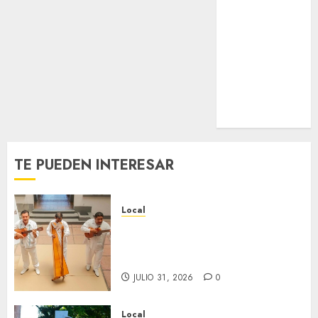
Estatal
Nacional
Internacional
Cultura
Policiaca
Última Hora
Obituario
TE PUEDEN INTERESAR
Local
Reviven la historia de Fortín,
con exposición de la cronista
Minerva Salas.
JULIO 31, 2026
0
Local