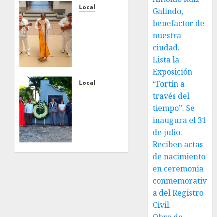
Local
Galindo,
Reviven
benefactor de
la
nuestra
historia
ciudad.
de
Lista la
Fortín,
Exposición
con
exposición
“Fortín a
Local
de la
Hoy
través del
cronista
recordamos
tiempo”. Se
Minerva
el 129
inaugura el 31
Salas.
aniversario
de julio.
del
Reciben actas
JULIO 31,
natalicio
2026
de nacimiento
de Don
0
en ceremonia
Antonio
Ruiz
conmemorativ
Galindo,
a del Registro
benefactor
Civil.
de