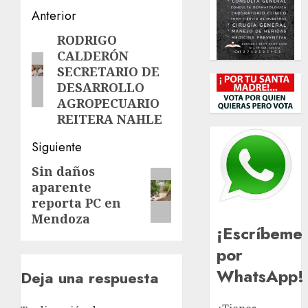
Navegación
Anterior
de
RODRIGO
Entrada
CALDERÓN
anterior:
entradas
SECRETARIO DE
DESARROLLO
AGROPECUARIO
REITERA NAHLE
Siguiente
Sin daños
Siguiente
aparente
entrada:
reporta PC en
Mendoza
¡Escríbeme
por
WhatsApp!
Deja una respuesta