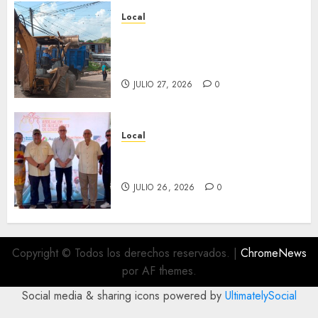
Local
Obra de pavimentación de San
Marcial será mejorada.
Interviene CASF
JULIO 27, 2026
0
Local
Incentivan gastronomía y
convivencia en Fortín
JULIO 26, 2026
0
Copyright © Todos los derechos reservados.
|
ChromeNews
por AF themes.
Social media & sharing icons powered by
UltimatelySocial