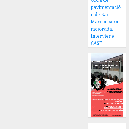
Obra de
nuestra
pavimentació
ciudad.
n de San
Marcial será
JULIO 30,
2026
mejorada.
0
Interviene
CASF
Local