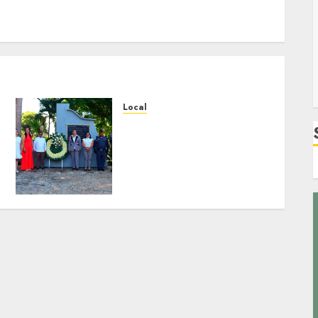
Local
Hoy recordamos el 129
aniversario del natalicio
de Don Antonio Ruiz
Galindo, benefactor de
nuestra ciudad.
JULIO 30, 2026
0