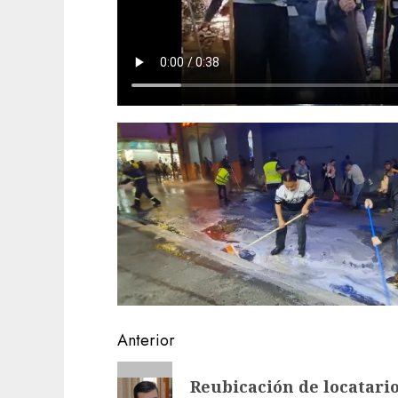
Navegación
Anterior
de
Entrada
Reubicación de locatari