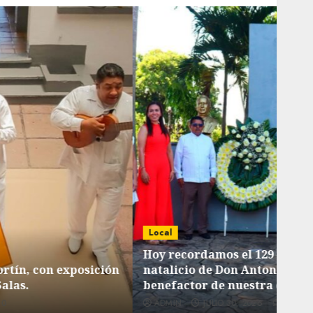
Local
Loca
Hoy recordamos el 129 aniversario del
natalicio de Don Antonio Ruiz Galindo,
List
benefactor de nuestra ciudad.
tiem
ADMIN
JULIO 30, 2026
0
AD