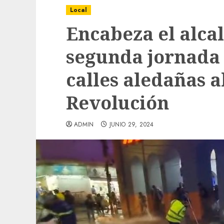
Local
Encabeza el alca
segunda jornada 
calles aledañas 
Revolución
ADMIN
JUNIO 29, 2024
Local
Obra de pavimentación de San Marcial se
mejorada. Interviene CASF
ADMIN
JULIO 27, 2026
0