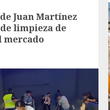
lde Juan Martínez
de limpieza de
al mercado
Local
rá
Reviven la historia de Fortín, con exposición
de la cronista Minerva Salas.
ADMIN
JULIO 31, 2026
0